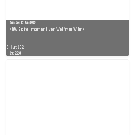
Samstag, 13. Juni 2026
NRW 7s tournament von Wolfram Wilms
Bilder: 102
Hits: 228